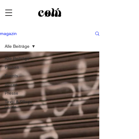
magazin
Alle Beiträge
Alle Beiträge
Pitches
Events
Stores
Presse
Textil & Pflege
Guide