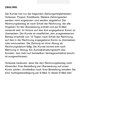
ZAHLUNG
Der Kunde hat nur die folgenden Zahlungsmöglichkeiten:
Vorkasse, Paypal, Kreditkarte. Weitere Zahlungsarten
werden nicht angeboten und werden abgelehnt. Der
Rechnungsbetrag ist nach Erhalt der Rechnung, die alle
Angaben für die Überweisung enthält und per E-Mail
versandt wird, im Voraus auf das dort angegebene Konto zu
überweisen. Der Kunde ist verpflichtet, den ausgewiesenen
Betrag innerhalb von 10 Tagen nach Erhalt der Rechnung
auf das in der Rechnung angegebene Konto zu überweisen
oder einzuzahlen. Die Zahlung ist ohne Abzug ab
Rechnungsdatum fällig. Der Kunde kommt erst nach
Mahnung in Verzug. Ein Zurückbehaltungsrecht des
Kunden, das nicht auf demselben Vertragsverhältnis beruht,
ist ausgeschlossen.
Vorkasse bedeutet, dass Sie den Rechnungsbetrag nach
Absenden Ihrer Bestellung per Überweisung auf unser
Konto zahlen. Unmittelbar nach Ihrer Bestellung erhalten Sie
eine Auftragsbestätigung per E-Mail. In dieser E-Mail wird
Ihnen auch mitgeteilt, auf welches Konto Sie Ihr Geld
überweisen müssen. Sobald der Zahlungseingang erfolgt ist,
wird die Ware an Sie versandt.
Wir möchten noch einmal darauf hinweisen, dass es auch
bei einer Online-Überweisung zu einer Banklaufzeit von ca.
3 Werktagen kommen kann.
Kundenservice
cølú
Social