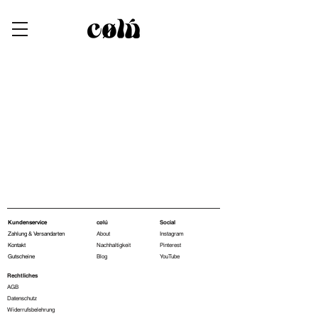
Kundenservice
cølú
Social
Zahlung & Versandarten
About
Instagram
Kontakt
Nachhaltigkeit
Pinterest
Gutscheine
Blog
YouTube
Rechtliches
AGB
Datenschutz
Widerrufsbelehrung